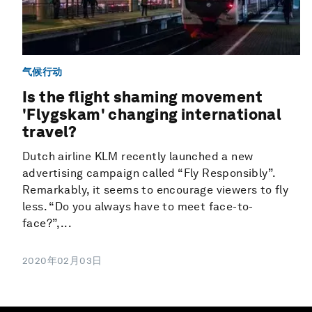
气候行动
Is the flight shaming movement
'Flygskam' changing international
travel?
Dutch airline KLM recently launched a new
advertising campaign called “Fly Responsibly”.
Remarkably, it seems to encourage viewers to fly
less. “Do you always have to meet face-to-
face?”,...
2020年02月03日