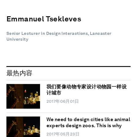
Emmanuel Tsekleves
Senior Lecturer in Design Interactions, Lancaster
University
最热内容
我们要像动物专家设计动物园一样设
计城市
2017年06月01日
We need to design cities like animal
experts design zoos. This is why
2017年05月23日