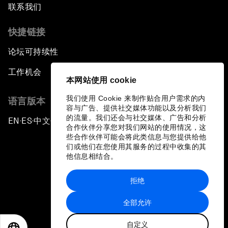
联系我们
快捷链接
论坛可持续性
工作机会
本网站使用 cookie
我们使用 Cookie 来制作贴合用户需求的内
语言版本
容与广告、提供社交媒体功能以及分析我们
的流量。我们还会与社交媒体、广告和分析
EN
ES
中文
日本語
▪
▪
▪
合作伙伴分享您对我们网站的使用情况，这
些合作伙伴可能会将此类信息与您提供给他
们或他们在您使用其服务的过程中收集的其
他信息相结合。
拒绝
隐私政策和服务条款
全部允许
站点地图
自定义
©
2026
世界经济论坛