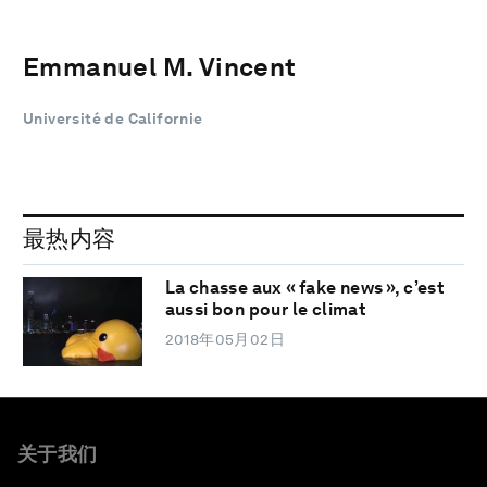
Emmanuel M. Vincent
Université de Californie
最热内容
La chasse aux « fake news », c’est
aussi bon pour le climat
2018年05月02日
关于我们