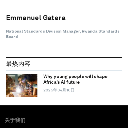
Emmanuel Gatera
National Standards Division Manager, Rwanda Standards
Board
最热内容
Why young people will shape
Africa's AI future
2025年04月16日
关于我们