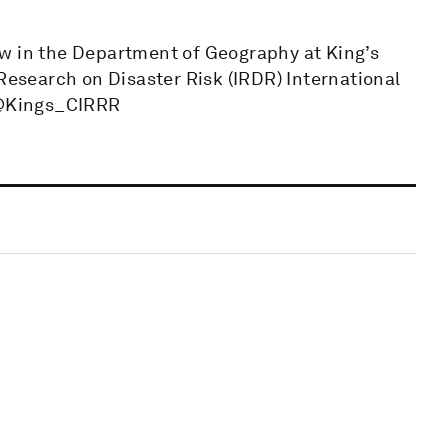
ow in the Department of Geography at King’s
 Research on Disaster Risk (IRDR) International
. @Kings_CIRRR