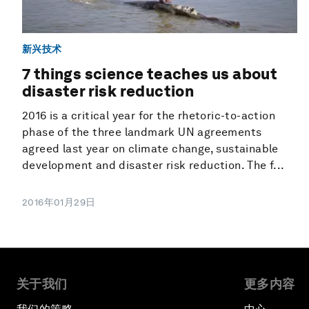
新兴技术
7 things science teaches us about
disaster risk reduction
2016 is a critical year for the rhetoric-to-action
phase of the three landmark UN agreements
agreed last year on climate change, sustainable
development and disaster risk reduction. The f...
2016年01月29日
关于我们
更多内容