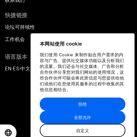
联系我们
快捷链接
论坛可持续性
工作机会
本网站使用 cookie
我们使用 Cookie 来制作贴合用户需求的内
语言版本
容与广告、提供社交媒体功能以及分析我们
的流量。我们还会与社交媒体、广告和分析
EN
ES
中文
日本語
▪
▪
▪
合作伙伴分享您对我们网站的使用情况，这
些合作伙伴可能会将此类信息与您提供给他
们或他们在您使用其服务的过程中收集的其
他信息相结合。
拒绝
隐私政策和服务条款
全部允许
站点地图
自定义
©
2026
世界经济论坛
EN
ES
中文
日本語