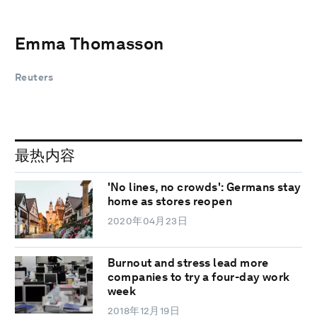
Emma Thomasson
Reuters
最热内容
'No lines, no crowds': Germans stay
home as stores reopen
2020年04月23日
Burnout and stress lead more
companies to try a four-day work
week
2018年12月19日