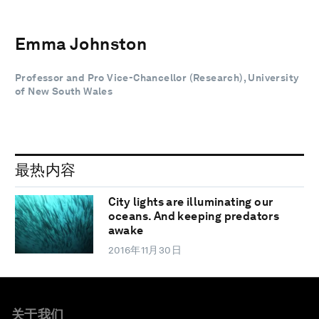
Emma Johnston
Professor and Pro Vice-Chancellor (Research), University
of New South Wales
最热内容
City lights are illuminating our
oceans. And keeping predators
awake
2016年11月30日
关于我们