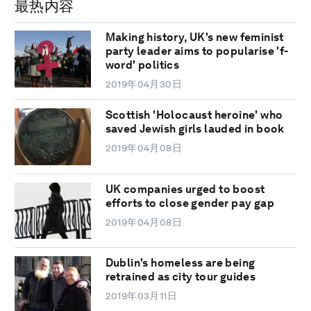
最热内容
Making history, UK's new feminist
party leader aims to popularise 'f-
word' politics
2019年04月30日
Scottish 'Holocaust heroine' who
saved Jewish girls lauded in book
2019年04月08日
UK companies urged to boost
efforts to close gender pay gap
2019年04月08日
Dublin's homeless are being
retrained as city tour guides
2019年03月11日