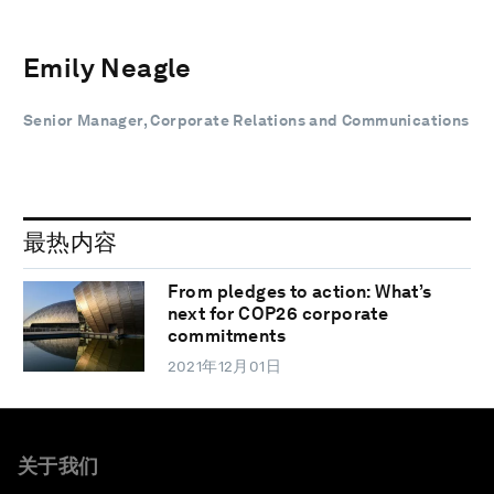
Emily Neagle
Senior Manager, Corporate Relations and Communications
最热内容
From pledges to action: What’s
next for COP26 corporate
commitments
2021年12月01日
关于我们