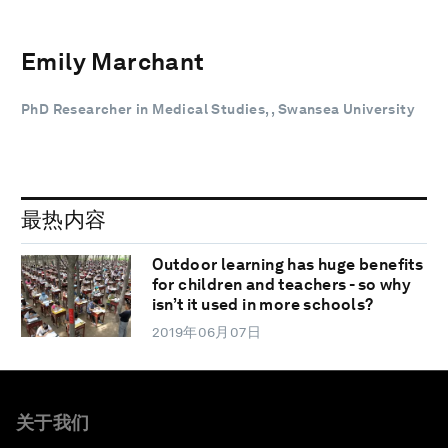
Emily Marchant
PhD Researcher in Medical Studies, , Swansea University
最热内容
Outdoor learning has huge benefits
for children and teachers - so why
isn’t it used in more schools?
2019年06月07日
关于我们