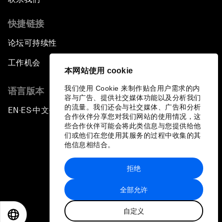
快捷链接
论坛可持续性
工作机会
本网站使用 cookie
我们使用 Cookie 来制作贴合用户需求的内
语言版本
容与广告、提供社交媒体功能以及分析我们
的流量。我们还会与社交媒体、广告和分析
EN
ES
中文
日本語
▪
▪
▪
合作伙伴分享您对我们网站的使用情况，这
些合作伙伴可能会将此类信息与您提供给他
们或他们在您使用其服务的过程中收集的其
他信息相结合。
拒绝
隐私政策和服务条款
全部允许
站点地图
自定义
©
2026
世界经济论坛
EN
ES
中文
日本語