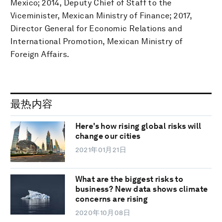
Mexico; 2014, Deputy Chief of Staff to the
Viceminister, Mexican Ministry of Finance; 2017,
Director General for Economic Relations and
International Promotion, Mexican Ministry of
Foreign Affairs.
最热内容
Here's how rising global risks will
change our cities
2021年01月21日
What are the biggest risks to
business? New data shows climate
concerns are rising
2020年10月08日