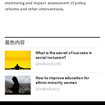
monitoring and impact assessment of policy
reforms and other interventions.
最热内容
What is the secret of success in
social inclusion?
2015年03月27日
How to improve education for
ethnic minority women
2014年11月20日