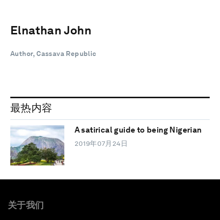
Elnathan John
Author, Cassava Republic
最热内容
A satirical guide to being Nigerian
2019年07月24日
关于我们