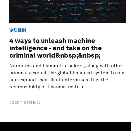
论坛建制
4 ways to unleash machine
intelligence - and take on the
criminal world&nbsp;&nbsp;
Narcotics and human traffickers, along with other
criminals exploit the global financial system to run
and expand their illicit enterprises. It is the
responsibility of financial institut...
2020年01月15日