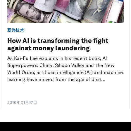
新兴技术
How AI is transforming the fight
against money laundering
As Kai-Fu Lee explains in his recent book, AI
Superpowers: China, Silicon Valley and the New
World Order, artificial intelligence (AI) and machine
learning have moved from the age of disc...
2019年01月17日