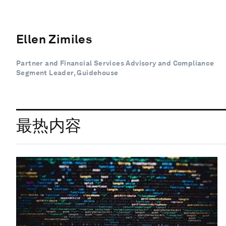
Ellen Zimiles
Partner and Financial Services Advisory and Compliance
Segment Leader, Guidehouse
最热内容