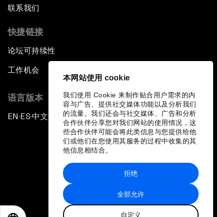
联系我们
快捷链接
论坛可持续性
工作机会
本网站使用 cookie
我们使用 Cookie 来制作贴合用户需求的内
语言版本
容与广告、提供社交媒体功能以及分析我们
的流量。我们还会与社交媒体、广告和分析
EN
ES
中文
日本語
▪
▪
▪
合作伙伴分享您对我们网站的使用情况，这
些合作伙伴可能会将此类信息与您提供给他
们或他们在您使用其服务的过程中收集的其
他信息相结合。
拒绝
隐私政策和服务条款
全部允许
站点地图
自定义