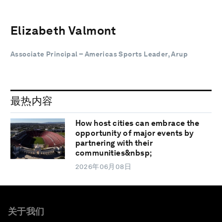
Elizabeth Valmont
Associate Principal – Americas Sports Leader, Arup
最热内容
How host cities can embrace the
opportunity of major events by
partnering with their
communities&nbsp;
2026年06月08日
关于我们