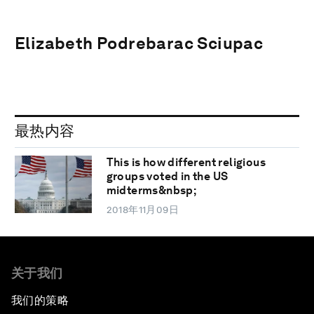
Elizabeth Podrebarac Sciupac
最热内容
This is how different religious
groups voted in the US
midterms&nbsp;
2018年11月09日
关于我们
我们的策略