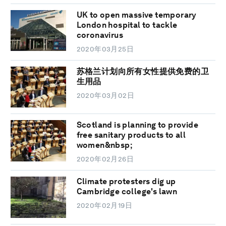
UK to open massive temporary
London hospital to tackle
coronavirus
2020年03月25日
苏格兰计划向所有女性提供免费的卫
生用品
2020年03月02日
Scotland is planning to provide
free sanitary products to all
women&nbsp;
2020年02月26日
Climate protesters dig up
Cambridge college's lawn
2020年02月19日