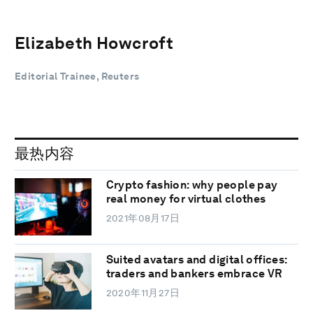
Elizabeth Howcroft
Editorial Trainee, Reuters
最热内容
Crypto fashion: why people pay
real money for virtual clothes
2021年08月17日
Suited avatars and digital offices:
traders and bankers embrace VR
2020年11月27日