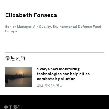
Elizabeth Fonseca
Senior Manager, Air Quality, Environmental Defense Fund
Europe
最热内容
5 ways new monitoring
technologies can help cities
combat air pollution
2021年04月15日
关于我们