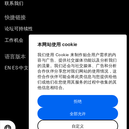
联系我们
快捷链接
论坛可持续性
工作机会
本网站使用 cookie
我们使用 Cookie 来制作贴合用户需求的内
语言版本
容与广告、提供社交媒体功能以及分析我们
的流量。我们还会与社交媒体、广告和分析
EN
ES
中文
日本語
▪
▪
▪
合作伙伴分享您对我们网站的使用情况，这
些合作伙伴可能会将此类信息与您提供给他
们或他们在您使用其服务的过程中收集的其
他信息相结合。
拒绝
隐私政策和服务条款
全部允许
站点地图
自定义
©
2026
世界经济论坛
EN
ES
中文
日本語