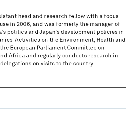
sistant head and research fellow with a focus
ouse in 2006, and was formerly the manager of
’s politics and Japan’s development policies in
nies’ Activities on the Environment, Health and
r the European Parliament Committee on
nd Africa and regularly conducts research in
elegations on visits to the country.