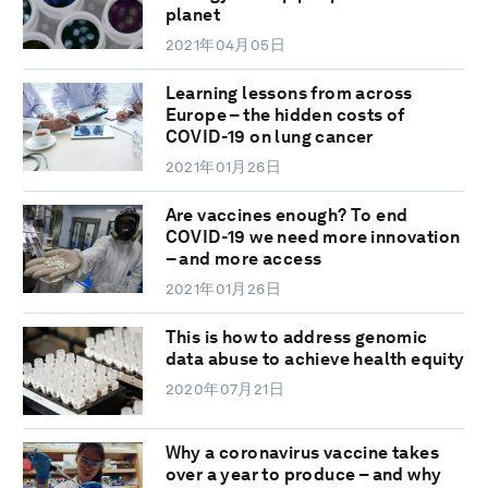
planet
2021年04月05日
Learning lessons from across
Europe – the hidden costs of
COVID-19 on lung cancer
2021年01月26日
Are vaccines enough? To end
COVID-19 we need more innovation
– and more access
2021年01月26日
This is how to address genomic
data abuse to achieve health equity
2020年07月21日
Why a coronavirus vaccine takes
over a year to produce – and why