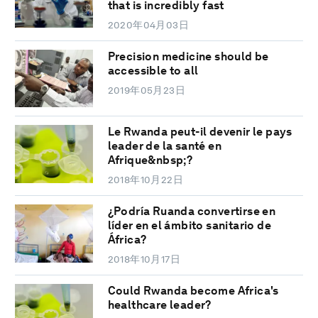
that is incredibly fast
2020年04月03日
Precision medicine should be
accessible to all
2019年05月23日
Le Rwanda peut-il devenir le pays
leader de la santé en
Afrique&nbsp;?
2018年10月22日
¿Podría Ruanda convertirse en
líder en el ámbito sanitario de
África?
2018年10月17日
Could Rwanda become Africa's
healthcare leader?