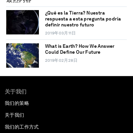
¿Qué es la Tierra? Nuestra
respuesta a esta pregunta podría
definir nuestro futuro
2019年03月11日
What is Earth? How We Answer
Could Define Our Future
2019年02月28日
关于我们
我们的策略
关于我们
我们的工作方式