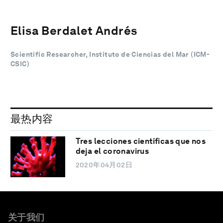
Elisa Berdalet Andrés
Scientific Researcher, Instituto de Ciencias del Mar (ICM-
CSIC)
最热内容
Tres lecciones científicas que nos
deja el coronavirus
2020年04月02日
关于我们