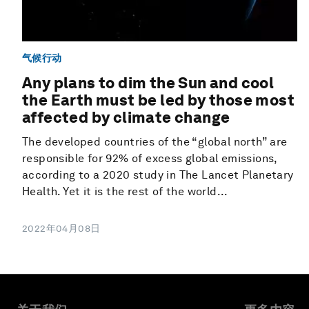
气候行动
Any plans to dim the Sun and cool
the Earth must be led by those most
affected by climate change
The developed countries of the “global north” are
responsible for 92% of excess global emissions,
according to a 2020 study in The Lancet Planetary
Health. Yet it is the rest of the world...
2022年04月08日