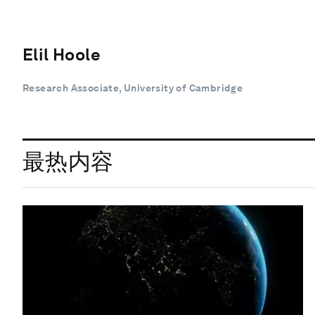
Elil Hoole
Research Associate, University of Cambridge
最热内容