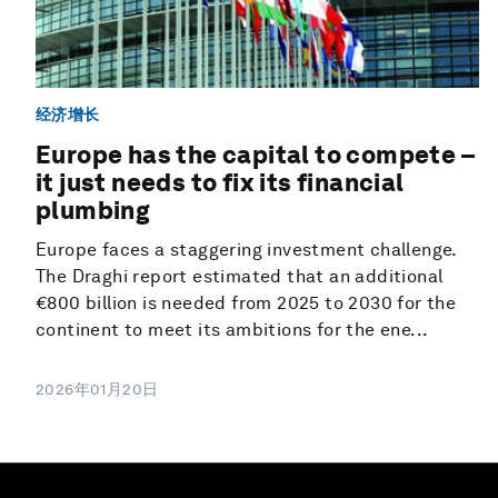
经济增长
Europe has the capital to compete –
it just needs to fix its financial
plumbing
Europe faces a staggering investment challenge.
The Draghi report estimated that an additional
€800 billion is needed from 2025 to 2030 for the
continent to meet its ambitions for the ene...
2026年01月20日