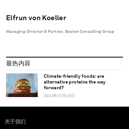
Elfrun von Koeller
Managing Director & Partner, Boston Consulting Group
最热内容
Climate-friendly foods: are
alternative proteins the way
forward?
2022年07月21日
关于我们