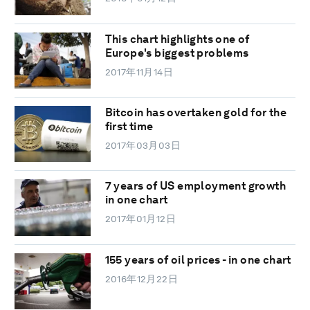
This chart highlights one of
Europe's biggest problems
2017年11月14日
Bitcoin has overtaken gold for the
first time
2017年03月03日
7 years of US employment growth
in one chart
2017年01月12日
155 years of oil prices - in one chart
2016年12月22日