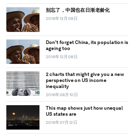
别忘了，中国也在日渐老龄化
2016年12月08日
Don't forget China, its population is
ageing too
2016年12月08日
2 charts that might give you a new
perspective on US income
inequality
2016年08月10日
This map shows just how unequal
US states are
2016年07月12日