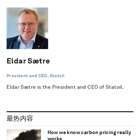
Eldar Sætre
President and CEO, Statoil
Eldar Sætre is the President and CEO of Statoil.
最热内容
How we know carbon pricing really
works