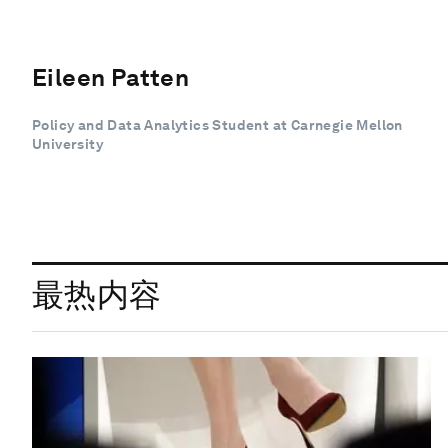
Eileen Patten
Policy and Data Analytics Student at Carnegie Mellon
University
最热内容