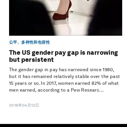
公平、多样性和包容性
The US gender pay gap is narrowing
but persistent
The gender gap in pay has narrowed since 1980,
but it has remained relatively stable over the past
15 years or so. In 2017, women earned 82% of what
men earned, according to a Pew Researc...
2018年04月12日