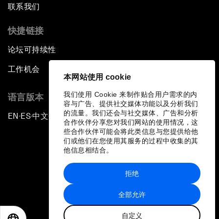
联系我们
快捷链接
论坛可持续性
工作机会
本网站使用 cookie
我们使用 Cookie 来制作贴合用户需求的内
语言版本
容与广告、提供社交媒体功能以及分析我们
的流量。我们还会与社交媒体、广告和分析
EN
ES
中文
日本語
▪
▪
▪
合作伙伴分享您对我们网站的使用情况，这
些合作伙伴可能会将此类信息与您提供给他
们或他们在您使用其服务的过程中收集的其
他信息相结合。
拒绝
隐私政策和服务条款
全部允许
站点地图
自定义
©
2026
世界经济论坛