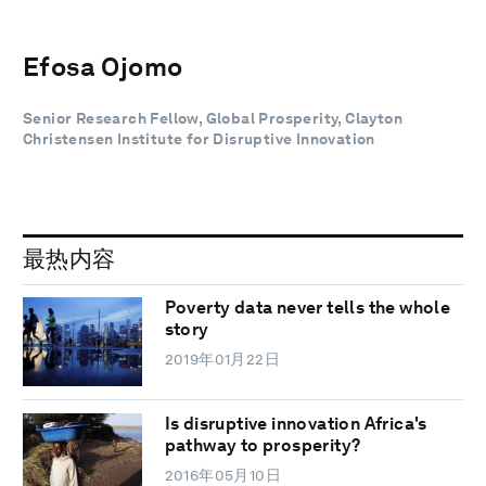
Efosa Ojomo
Senior Research Fellow, Global Prosperity, Clayton
Christensen Institute for Disruptive Innovation
最热内容
Poverty data never tells the whole
story
2019年01月22日
Is disruptive innovation Africa's
pathway to prosperity?
2016年05月10日