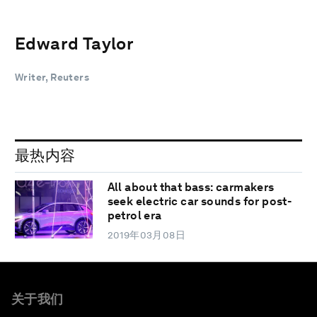
Edward Taylor
Writer, Reuters
最热内容
All about that bass: carmakers
seek electric car sounds for post-
petrol era
2019年03月08日
关于我们