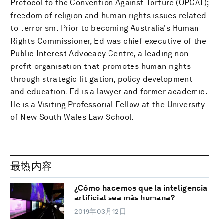
Protocol to the Convention Against Torture (OPCAT);
freedom of religion and human rights issues related
to terrorism. Prior to becoming Australia's Human
Rights Commissioner, Ed was chief executive of the
Public Interest Advocacy Centre, a leading non-
profit organisation that promotes human rights
through strategic litigation, policy development
and education. Ed is a lawyer and former academic.
He is a Visiting Professorial Fellow at the University
of New South Wales Law School.
最热内容
¿Cómo hacemos que la inteligencia
artificial sea más humana?
2019年03月12日