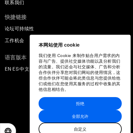
联系我们
快捷链接
论坛可持续性
工作机会
本网站使用 cookie
我们使用 Cookie 来制作贴合用户需求的内
语言版本
容与广告、提供社交媒体功能以及分析我们
的流量。我们还会与社交媒体、广告和分析
EN
ES
中文
日本語
▪
▪
▪
合作伙伴分享您对我们网站的使用情况，这
些合作伙伴可能会将此类信息与您提供给他
们或他们在您使用其服务的过程中收集的其
他信息相结合。
拒绝
隐私政策和服务条款
全部允许
站点地图
自定义
©
2026
世界经济论坛
EN
ES
中文
日本語