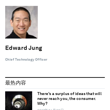
Edward Jung
Chief Technology Officer
最热内容
There's a surplus of ideas that will
never reach you, the consumer.
Why?