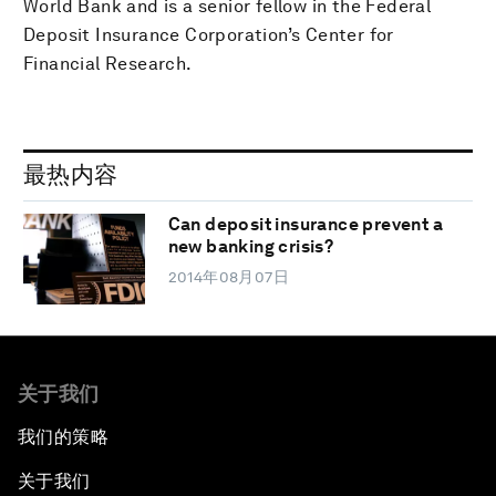
World Bank and is a senior fellow in the Federal
Deposit Insurance Corporation’s Center for
Financial Research.
最热内容
Can deposit insurance prevent a
new banking crisis?
2014年08月07日
关于我们
我们的策略
关于我们