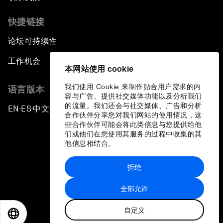
快捷链接
论坛可持续性
工作机会
本网站使用 cookie
我们使用 Cookie 来制作贴合用户需求的内
语言版本
容与广告、提供社交媒体功能以及分析我们
的流量。我们还会与社交媒体、广告和分析
EN
ES
中文
日本語
▪
▪
▪
合作伙伴分享您对我们网站的使用情况，这
些合作伙伴可能会将此类信息与您提供给他
们或他们在您使用其服务的过程中收集的其
他信息相结合。
拒绝
隐私政策和服务条款
全部允许
站点地图
自定义
©
2026
世界经济论坛
EN
ES
中文
日本語