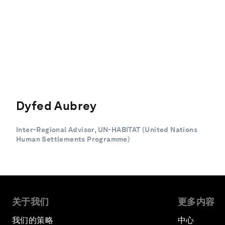
Dyfed Aubrey
Inter-Regional Advisor, UN-HABITAT (United Nations
Human Settlements Programme)
关于我们
更多内容
我们的策略
中心