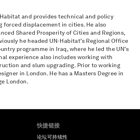
-Habitat and provides technical and policy
g forced displacement in cities. He also
ced Shared Prosperity of Cities and Regions,
reviously he headed UN-Habitat’s Regional Office
country programme in Iraq, where he led the UN’s
onal experience also includes working with
ruction and slum upgrading. Prior to working
esigner in London. He has a Masters Degree in
ge London.
快捷链接
论坛可持续性