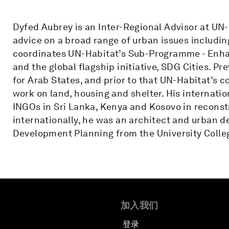
Dyfed Aubrey is an Inter-Regional Advisor at UN
advice on a broad range of urban issues includin
coordinates UN-Habitat’s Sub-Programme - Enhan
and the global flagship initiative, SDG Cities. P
for Arab States, and prior to that UN-Habitat’s 
work on land, housing and shelter. His internati
INGOs in Sri Lanka, Kenya and Kosovo in reconst
internationally, he was an architect and urban d
Development Planning from the University Colle
加入我们
登录