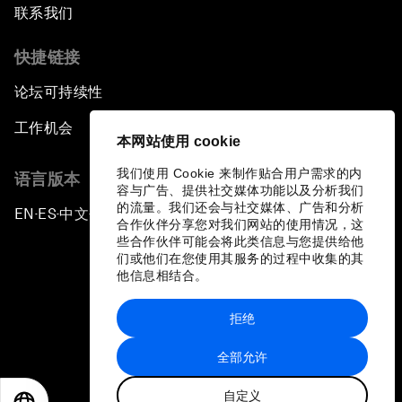
联系我们
快捷链接
论坛可持续性
工作机会
本网站使用 cookie
我们使用 Cookie 来制作贴合用户需求的内
语言版本
容与广告、提供社交媒体功能以及分析我们
的流量。我们还会与社交媒体、广告和分析
EN
ES
中文
日本語
▪
▪
▪
合作伙伴分享您对我们网站的使用情况，这
些合作伙伴可能会将此类信息与您提供给他
们或他们在您使用其服务的过程中收集的其
他信息相结合。
拒绝
隐私政策和服务条款
全部允许
站点地图
自定义
©
2026
世界经济论坛