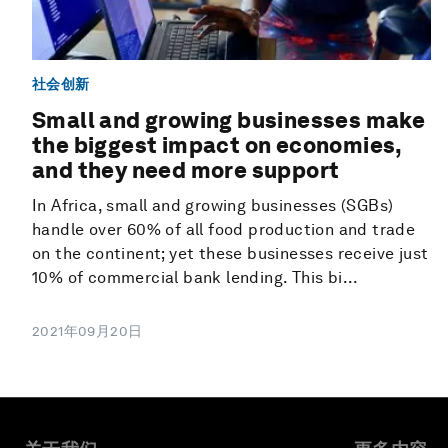
社会创新
Small and growing businesses make
the biggest impact on economies,
and they need more support
In Africa, small and growing businesses (SGBs)
handle over 60% of all food production and trade
on the continent; yet these businesses receive just
10% of commercial bank lending. This bi...
2021年09月20日