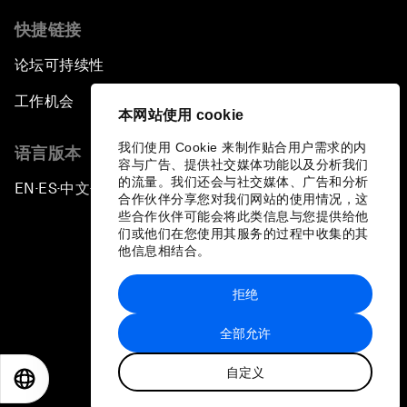
快捷链接
论坛可持续性
工作机会
本网站使用 cookie
我们使用 Cookie 来制作贴合用户需求的内
语言版本
容与广告、提供社交媒体功能以及分析我们
的流量。我们还会与社交媒体、广告和分析
EN
ES
中文
日本語
▪
▪
▪
合作伙伴分享您对我们网站的使用情况，这
些合作伙伴可能会将此类信息与您提供给他
们或他们在您使用其服务的过程中收集的其
他信息相结合。
拒绝
隐私政策和服务条款
全部允许
站点地图
自定义
©
2026
世界经济论坛
EN
ES
中文
日本語