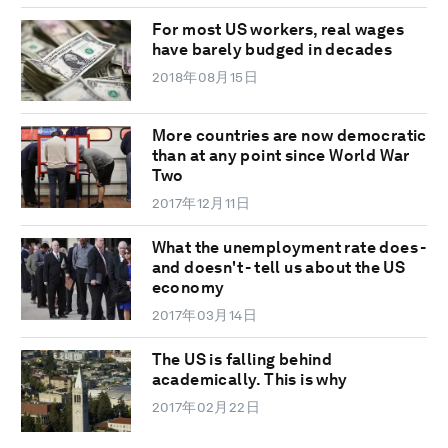
For most US workers, real wages
have barely budged in decades
2018年08月15日
More countries are now democratic
than at any point since World War
Two
2017年12月11日
What the unemployment rate does -
and doesn't - tell us about the US
economy
2017年03月14日
The US is falling behind
academically. This is why
2017年02月22日