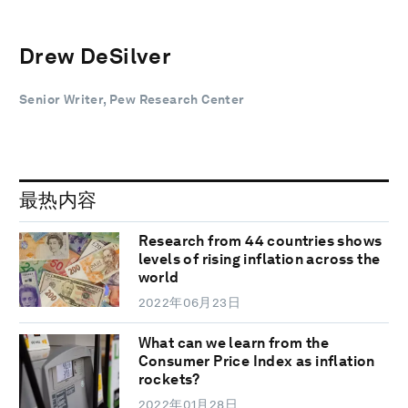
Drew DeSilver
Senior Writer, Pew Research Center
最热内容
Research from 44 countries shows
levels of rising inflation across the
world
2022年06月23日
What can we learn from the
Consumer Price Index as inflation
rockets?
2022年01月28日