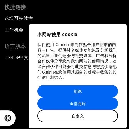
快捷链接
论坛可持续性
工作机会
本网站使用 cookie
我们使用 Cookie 来制作贴合用户需求的内
语言版本
容与广告、提供社交媒体功能以及分析我们
的流量。我们还会与社交媒体、广告和分析
EN
ES
中文
日本語
▪
▪
▪
合作伙伴分享您对我们网站的使用情况，这
些合作伙伴可能会将此类信息与您提供给他
们或他们在您使用其服务的过程中收集的其
他信息相结合。
拒绝
隐私政策和服务条款
全部允许
站点地图
自定义
©
2026
世界经济论坛
EN
ES
中文
日本語