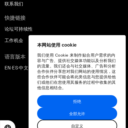
联系我们
快捷链接
论坛可持续性
工作机会
本网站使用 cookie
我们使用 Cookie 来制作贴合用户需求的内
语言版本
容与广告、提供社交媒体功能以及分析我们
的流量。我们还会与社交媒体、广告和分析
EN
ES
中文
日本語
▪
▪
▪
合作伙伴分享您对我们网站的使用情况，这
些合作伙伴可能会将此类信息与您提供给他
们或他们在您使用其服务的过程中收集的其
他信息相结合。
拒绝
隐私政策和服务条款
全部允许
站点地图
自定义
©
2026
世界经济论坛