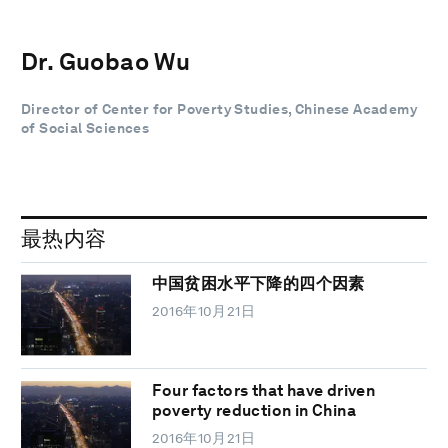
Dr. Guobao Wu
Director of Center for Poverty Studies, Chinese Academy
of Social Sciences
最热内容
中国贫困水平下降的四个因素
2016年10月21日
Four factors that have driven
poverty reduction in China
2016年10月21日