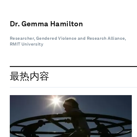
Dr. Gemma Hamilton
Researcher, Gendered Violence and Research Alliance,
RMIT University
最热内容