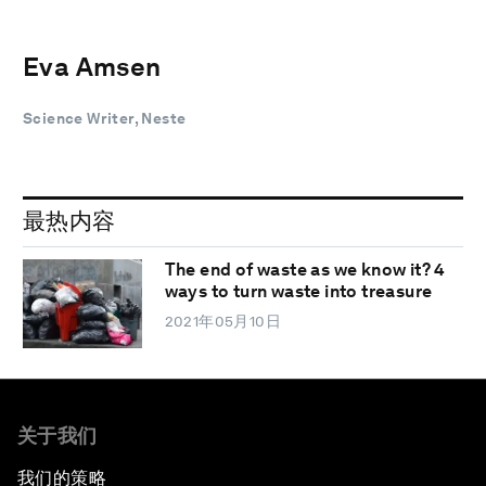
Eva Amsen
Science Writer, Neste
最热内容
The end of waste as we know it? 4
ways to turn waste into treasure
2021年05月10日
关于我们
我们的策略