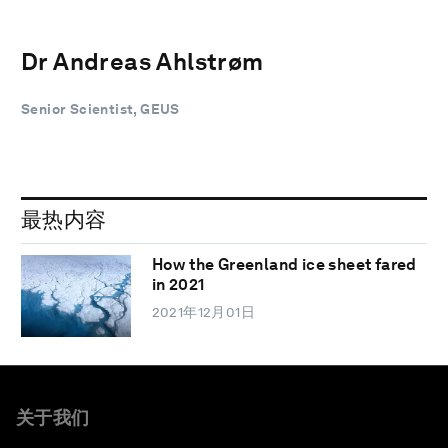
Dr Andreas Ahlstrøm
Senior Scientist, GEUS
最热内容
How the Greenland ice sheet fared
in 2021
2021年12月01日
关于我们