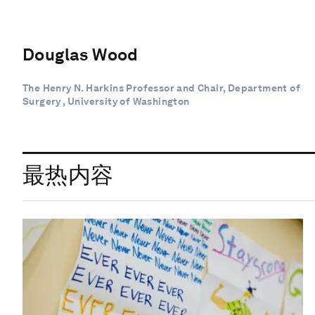
Douglas Wood
The Henry N. Harkins Professor and Chair, Department of
Surgery , University of Washington
最热内容