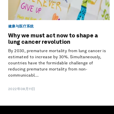
健康与医疗系统
Why we must act now to shape a
lung cancer revolution
By 2030, premature mortality from lung cancer is
estimated to increase by 30%. Simultaneously,
countries have the formidable challenge of
reducing premature mortality from non-
communicabl...
2022年08月11日