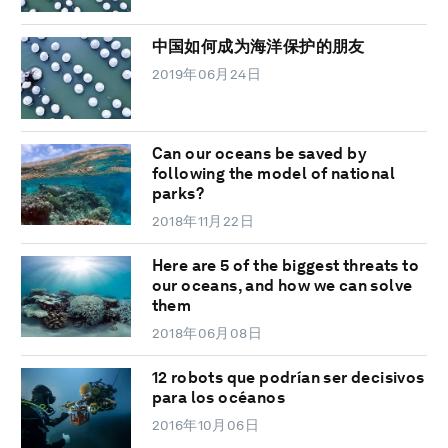
中国如何成为海洋保护的朋友
2019年06月24日
Can our oceans be saved by
following the model of national
parks?
2018年11月22日
Here are 5 of the biggest threats to
our oceans, and how we can solve
them
2018年06月08日
12 robots que podrían ser decisivos
para los océanos
2016年10月06日