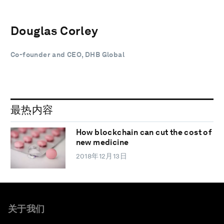
Douglas Corley
Co-founder and CEO, DHB Global
最热内容
How blockchain can cut the cost of
new medicine
2018年12月13日
关于我们