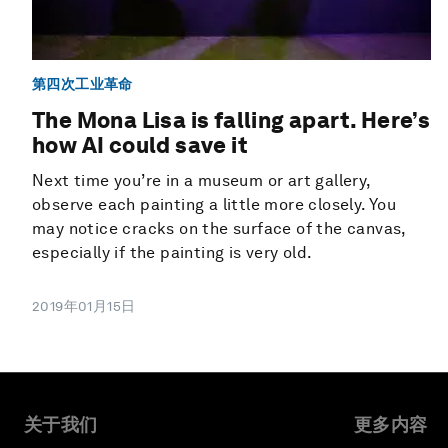
第四次工业革命
The Mona Lisa is falling apart. Here’s
how AI could save it
Next time you’re in a museum or art gallery,
observe each painting a little more closely. You
may notice cracks on the surface of the canvas,
especially if the painting is very old.
2019年01月15日
关于我们
更多内容