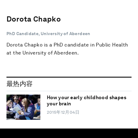
Dorota Chapko
PhD Candidate, University of Aberdeen
Dorota Chapko is a PhD candidate in Public Health
at the University of Aberdeen.
最热内容
How your early childhood shapes
your brain
2015年12月04日